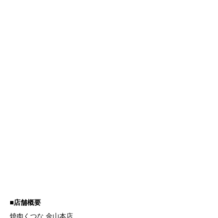
■
店舗概要
焼肉くつな 金山本店